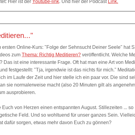
t: Hier ist der
Youtube-link
. Und hier der Podcast
Link.
ditieren..."
ersten Online-Kurs: "Folge der Sehnsucht Deiner Seele" hat 
Videos zum
Thema: Richtig Meditieren?
veröffentlicht. Welche Me
? Das ist eine interessante Frage. Oft hat man eine Art von Medi
und festgestellt: "Tja, irgendwie ist das nichts für mich." Medita
ch im Laufe der Zeit und hier stelle ich ein paar vor. Die sind se
man sie normalerweise macht (also 20 Minuten gilt als angenehme
zum ausprobieren.
 Euch von Herzen einen entspannten August. Stillezeiten ... so
getische Feld. Und so wohltuend für unser ganzes Sein. Vielleic
t dafür sorgen, etwas mehr davon Euch zu gönnen?