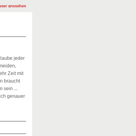
wser anssehen
glaube jeder
rmeiden,
hr Zeit mit
on braucht
 sein ...
sich genauer