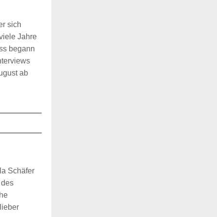
r sich
viele Jahre
ess begann
nterviews
August ab
rla Schäfer
 des
che
lieber