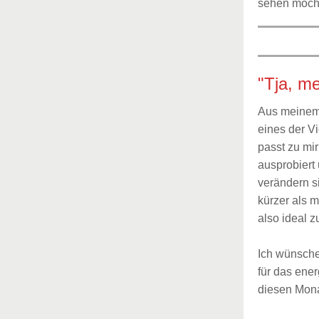
sehen möchte
"Tja, me
Aus meinem 
eines der 
passt zu mir
ausprobiert 
verändern si
kürzer als 
also ideal 
Ich wünsche
für das ener
diesen Mona