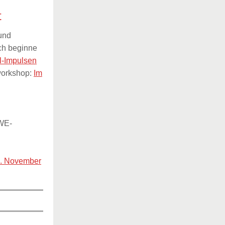
t
 und
Ich beginne
l-Impulsen
workshop:
Im
WE-
. November