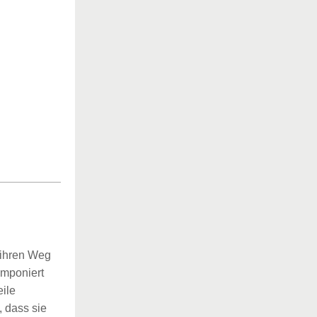
 ihren Weg
amponiert
ile
, dass sie