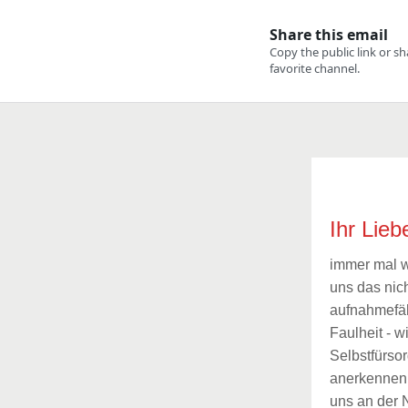
Ihr Lieb
immer mal wi
uns das nic
aufnahmefäh
Faulheit - 
Selbstfürso
anerkennen.
uns an der N