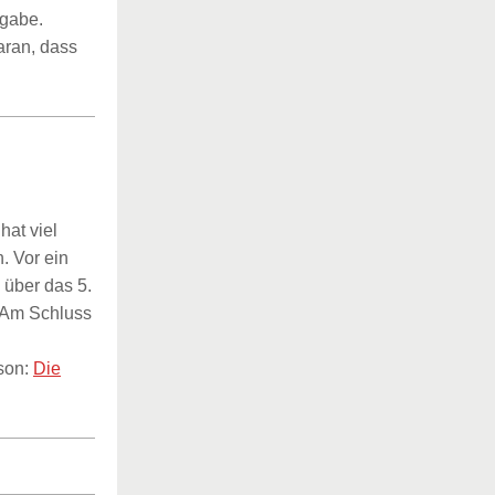
fgabe.
aran, dass
hat viel
. Vor ein
über das 5.
 Am Schluss
son:
Die