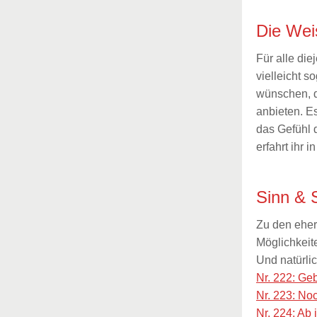
Die Wei
Für alle die
vielleicht s
wünschen, d
anbieten. E
das Gefühl 
erfahrt ihr 
Sinn & 
Zu den eher
Möglichkeit
Und natürli
Nr. 222: G
Nr. 223: No
Nr. 224: Ab 