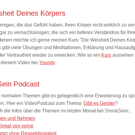
sheit Deines Körpers
jenigen, die das Gefühl haben, Ihren Körper nicht wirklich zu ve
ogar zu vernachlässigen; die sich ein tieferes Verständnis für Ih
enen möchte ich gerne meinen Kurs "Die Weisheit Deines Kör
s gibt viele Übungen und Meditationen, Erklärung und Hausauf
der Vertrautheit wieder zu erwecken. Wie so ein
Kurs
aussehen 
in diesem Video bei
Younity
Sein Podcast
 normalen Themen gibt es gelegentlich eine Erweiterung zu spir
en. Hier ein VideoPodcast zum Thema:
Gibt es Geister
?
ch die Infos über die Themen im letzten Monat bei Sinn&Sein:.
eben und Nehmen
chmal von vorne
jetzt ohne Respektlosigkeit