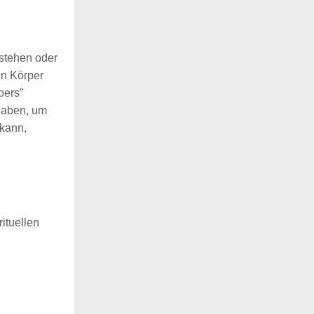
rstehen oder
ren Körper
pers"
gaben, um
kann,
ituellen