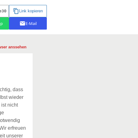
wser anssehen
chtig, dass
lbst wieder
st nicht
ge
notwendig
Wir erfreuen
eit unserer