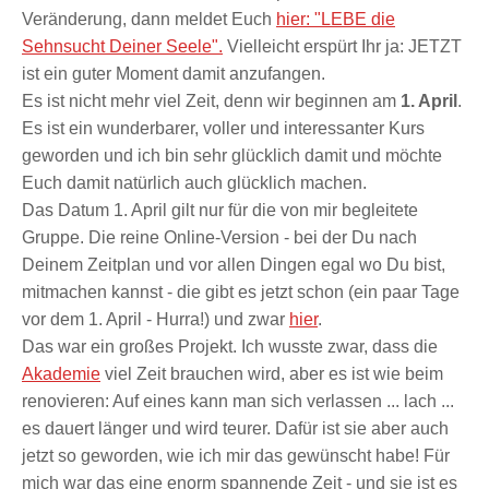
Veränderung, dann meldet Euch
hier:
"LEBE die
Sehnsucht Deiner Seele".
Vielleicht erspürt Ihr ja: JETZT
ist ein guter Moment damit anzufangen.
Es ist nicht mehr viel Zeit, denn wir beginnen am
1. April
.
Es ist ein wunderbarer, voller und interessanter Kurs
geworden und ich bin sehr glücklich damit und möchte
Euch damit natürlich auch glücklich machen.
Das Datum 1. April gilt nur für die von mir begleitete
Gruppe. Die reine Online-Version - bei der Du nach
Deinem Zeitplan und vor allen Dingen egal wo Du bist,
mitmachen kannst - die gibt es jetzt schon (ein paar Tage
vor dem 1. April - Hurra!) und zwar
hier
.
Das war ein großes Projekt. Ich wusste zwar, dass die
Akademie
viel Zeit brauchen wird, aber es ist wie beim
renovieren: Auf eines kann man sich verlassen ... lach ...
es dauert länger und wird teurer. Dafür ist sie aber auch
jetzt so geworden, wie ich mir das gewünscht habe! Für
mich war das eine enorm spannende Zeit - und sie ist es