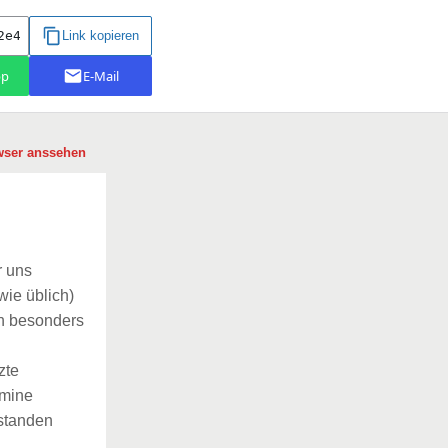
wser anssehen
r uns
wie üblich)
in besonders
zte
rmine
tstanden