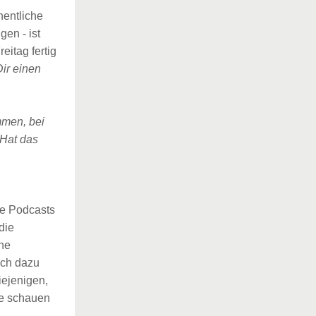
hentliche
en - ist
eitag fertig
ir einen
mmen, bei
 Hat das
ge Podcasts
die
ine
ich dazu
iejenigen,
te schauen