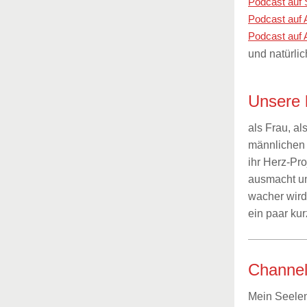
Podcast auf 
Podcast auf
Podcast auf 
und natürli
Unsere k
als Frau, al
männlichen 
ihr Herz-Pr
ausmacht un
wacher wird.
ein paar ku
Channel
Mein Seele