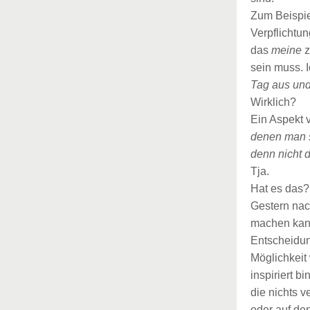
Zum Beispie
Verpflichtu
das
meine
z
sein muss. 
Tag aus und
Wirklich?
Ein Aspekt 
denen man s
denn nicht 
Tja.
Hat es das?
Gestern nac
machen kann
Entscheidun
Möglichkeit
inspiriert 
die nichts 
oder auf de