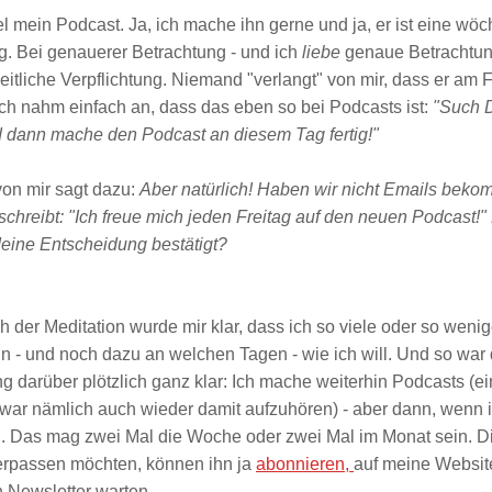
l mein Podcast. Ja, ich mache ihn gerne und ja, er ist eine wöc
ng. Bei genauerer Betrachtung - und ich
liebe
genaue Betrachtung
eitliche Verpflichtung. Niemand "verlangt" von mir, dass er am Fr
Ich nahm einfach an, dass das eben so bei Podcasts ist:
"Such D
 dann mache den Podcast an diesem Tag fertig!"
von mir sagt dazu:
Aber natürlich! Haben wir nicht Emails beko
chreibt: "Ich freue mich jeden Freitag auf den neuen Podcast!"
deine Entscheidung bestätigt?
h der Meditation wurde mir klar, dass ich so viele oder so weni
 - und noch dazu an welchen Tagen - wie ich will. Und so war 
g darüber plötzlich ganz klar: Ich mache weiterhin Podcasts (e
 war nämlich auch wieder damit aufzuhören) - aber dann, wenn 
bin. Das mag zwei Mal die Woche oder zwei Mal im Monat sein. D
verpassen möchten, können ihn ja
abonnieren,
auf meine Websi
n Newsletter warten.